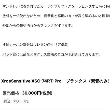
マンドレルに巻き付けたカーボンプリプレグをラッピングする時に特
塗料を一切使わないため、軽量化と感度の向上が高く望めるのと同時
外部からの傷や汚れからブランクを守ります。
４軸カーボン部分はウレタンのクリア塗装
バット部には品名とマグナス製法のロゴが印刷されております。
XrosSensitive XSC-74RT-Pro ブランクス（素管のみ
販売価格
:
30,800
円
(税別)
(
税込
:
33,880
円
)