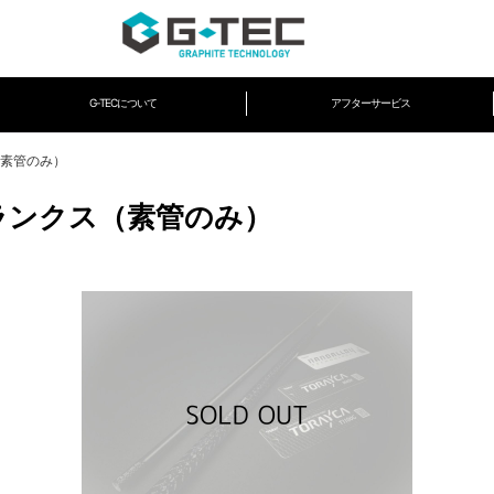
G-TECについて
アフターサービス
クス（素管のみ）
ro ブランクス（素管のみ）