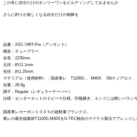
この冬に自分だけのオンリーワンをビルディングしてみませんか
さらに釣りが楽しくなる自分だけの相棒を
品番：XSC-74RT-Pro（アンサンド）
構造：チューブラー
全長：2235mm
元径：約11.1mm
先径：約1.25mm
マテリアル（使用材料）：国産東レ T1100G 、 M40X、 55tナノアロイ、
自重：28.8g
調子：Regular（レギュラーテーパー）
仕様：センターカットの２ピース仕様。印籠継ぎ。エンドには軽いバラン
国産東レカーボン１００％の超軽量ブランクス。
東レの最先端素材T1100G,M40XをG-TEC独自のマグナス製法でアレ