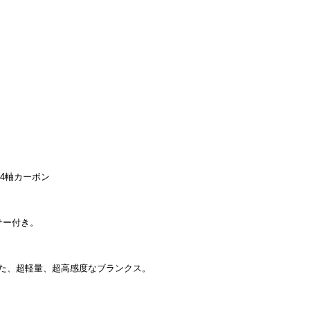
 4軸カーボン
サー付き。
ンジした、超軽量、超高感度なブランクス。